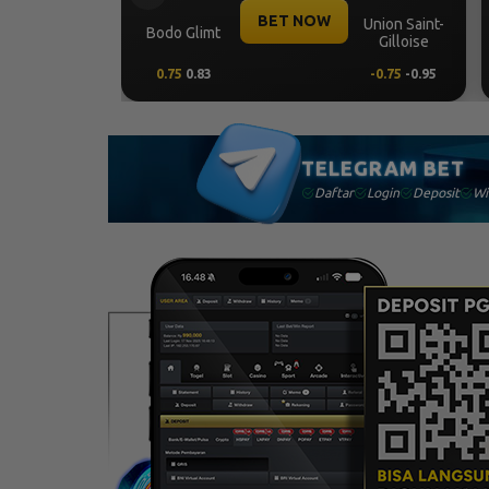
BET NOW
Rayo
FC Iberia
Ka
Larne FC
Vallecano
1999
-0.25
0.95
0.75
0.88
-0.75
0.94
TELEGRAM BET
Daftar
Login
Deposit
Wi