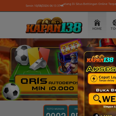
Selamat Datang Di Situs Bettingan Online Terpercay
Senin 10/08/2026 06:13:37
HOME
TO
TOTO WUHAN
HK SIANG
BULLSEYE